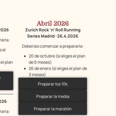
Abril 2026
.2026
Zurich Rock ’n’ Roll Running
Series Madrid · 26.4.2026
arla:
Deberías comenzar a prepararla:
s el
20 de octubre (si eliges el plan
 el plan
de 6 meses)
26 de enero (si eliges el plan de
3 meses)
e
Preparar los 10k
Preparar la media
2026
Preparar la maratón
arla: