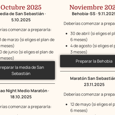
Octubre 2025
Noviembre 20
edia de San Sebastián ·
Behobia-SS · 9.11.202
5.10.2025
Deberías comenzar a prepar
rías comenzar a prepararla:
30 de abril (si eliges el 
1 de marzo (si eliges el plan de
6 meses)
 meses)
4 de agosto (si eliges el
0 de junio (si eliges el plan de
3 meses)
 meses)
Preparar la Behobia
reparar la media de San
Sebastián
Maratón San Sebastián
23.11.2025
bao Night Medio Maratón ·
Deberías comenzar a prepar
18.10.2025
12 de mayo (si eliges el 
rías comenzar a prepararla:
6 meses)