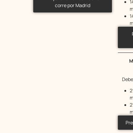
1
corre por Madrid
m
1
m
M
Debe
2
m
2
m
Pre