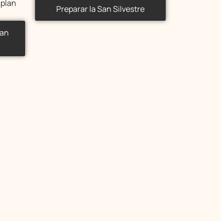
 plan
Preparar la San Silvestre
San