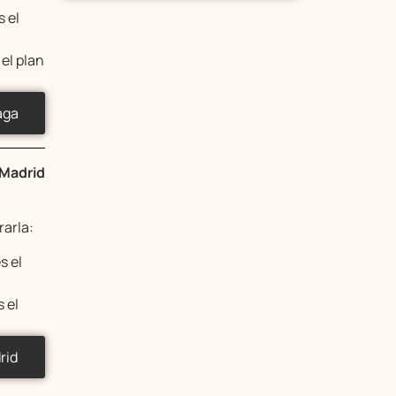
s el
 el plan
aga
 Madrid
arla:
s el
s el
rid