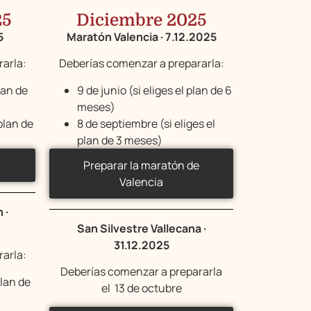
25
Diciembre 2025
5
Maratón Valencia · 7.12.2025
arla:
Deberías comenzar a prepararla:
plan de
9 de junio (si eliges el plan de 6
meses)
 plan de
8 de septiembre (si eliges el
plan de 3 meses)
Preparar la maratón de
Valencia
 ·
San Silvestre Vallecana ·
31.12.2025
arla:
Deberías comenzar a prepararla
plan de
el 13 de octubre