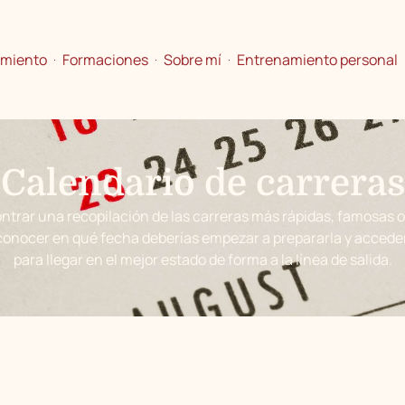
amiento
Formaciones
Sobre mí
Entrenamiento personal
Calendario de carreras
ntrar una recopilación de las carreras más rápidas, famosas 
conocer en qué fecha deberías empezar a prepararla y acceder 
para llegar en el mejor estado de forma a la línea de salida.