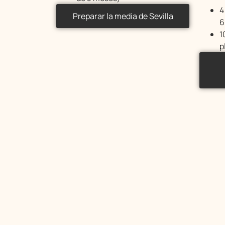
4
Preparar la media de Sevilla
6
1
p